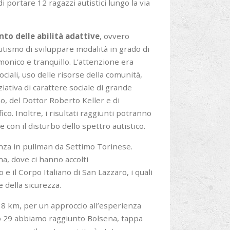
 portare 12 ragazzi autistici lungo la via
to delle abilità adattive
, ovvero
autismo di sviluppare modalità in grado di
monico e tranquillo. L’attenzione era
ociali, uso delle risorse della comunità,
ativa di carattere sociale di grande
no, del Dottor Roberto Keller e di
co. Inoltre, i risultati raggiunti potranno
e con il disturbo dello spettro autistico.
nza in pullman da Settimo Torinese.
a, dove ci hanno accolti
e il Corpo Italiano di San Lazzaro, i quali
 della sicurezza.
i 8 km, per un approccio all’esperienza
to 29 abbiamo raggiunto Bolsena, tappa