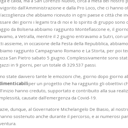
nga e calda, ma a San Lorenzo Nuovo, circa a metà del nostro pe
nvigorito dall’Amministrazione e dalla Pro Loco, che ci hanno off
’accoglienza che abbiamo ricevuto in ogni paese e città che i
ssare dei giorni i legami tra di noi e lo spirito di gruppo sono
ggio da Bolsena abbiamo raggiunto Montefiascone e, il giorno 
avamo, a Vetralla, mentre il 2 giugno entravamo a Sutri, con u
tti assieme, in occasione della Festa della Repubblica, abbiamo
biamo raggiunto Campagnano Romano e La Storta, per poi term
azza San Pietro sabato 5 giugno. Complessivamente sono stati
gazzi in 9 giorni, per un totale di 329.537 passi.
no state davvero tante le emozioni che, giorno dopo giorno a
dimenticabili
per un progetto che ha raggiunto gli obiettivi che
ll’inizio hanno creduto, supportato e contribuito alla sua realiz
mplessità, causate dall’emergenza da Covid-19.
azie, dunque, al Governatore Michelangelo De Biasio, al nostro
 hanno sostenuto anche durante il percorso, e ai numerosi part
ventura.