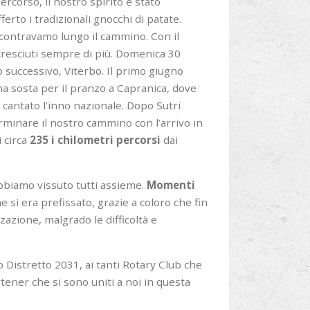
rcorso, il nostro spirito è stato
erto i tradizionali gnocchi di patate.
ncontravamo lungo il cammino. Con il
 cresciuti sempre di più. Domenica 30
successivo, Viterbo. Il primo giugno
na sosta per il pranzo a Capranica, dove
 cantato l’inno nazionale. Dopo Sutri
inare il nostro cammino con l’arrivo in
 circa
235 i chilometri percorsi
dai
bbiamo vissuto tutti assieme.
Momenti
 si era prefissato, grazie a coloro che fin
zazione, malgrado le difficoltà e
 Distretto 2031, ai tanti Rotary Club che
ener che si sono uniti a noi in questa