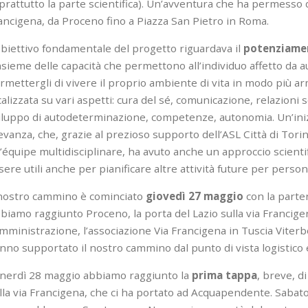
prattutto la parte scientifica). Un’avventura che ha permesso di
ancigena, da Proceno fino a Piazza San Pietro in Roma.
obiettivo fondamentale del progetto riguardava il
potenziamen
insieme delle capacità che permettono all’individuo affetto da 
rmettergli di vivere il proprio ambiente di vita in modo più ar
calizzata su vari aspetti: cura del sé, comunicazione, relazioni s
iluppo di autodeterminazione, competenze, autonomia. Un’inizi
levanza, che, grazie al prezioso supporto dell’ASL Città di Tori
’équipe multidisciplinare, ha avuto anche un approccio scientifi
sere utili anche per pianificare altre attività future per person
 nostro cammino è cominciato
giovedì 27 maggio
con la parte
biamo raggiunto Proceno, la porta del Lazio sulla via Francigen
Amministrazione, l’associazione Via Francigena in Tuscia Viterbo 
nno supportato il nostro cammino dal punto di vista logistico e
nerdì 28 maggio abbiamo raggiunto la
prima tappa
, breve, d
lla via Francigena, che ci ha portato ad Acquapendente. Saba