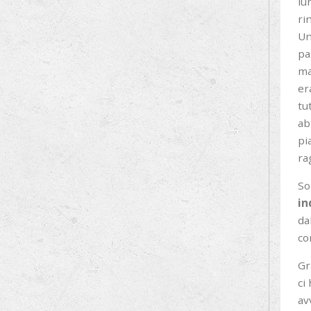
lu
ri
Un
pa
ma
er
tu
ab
pi
ra
So
in
da
co
Gr
ci
av