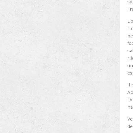
so
Fr
L’
l’
pe
fo
sv
ri
un
es
Il
Ab
l’
ha
Ve
de