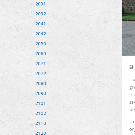
2031
2032
2041
2042
2050
2060
2071
Si
2072
L’
2080
gr
2090
in
si
2101
per
2102
Un
2110
or
2120