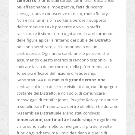
cambiato
. Siamo stati catapultati in una realtà ancor
più affascinante e impegnativa, fatta di incontri,
consigli, nuove conoscenze e molto, molto Rotary.
Non è mai un inizio in solitaria perché il supporto
dell’immediato DG è presente e vivo, lo staff ti
rassicura e ti stimola, ma ogni anno il cambiamento
delle figure apicali all’interno dei club e del Distretto
possono sembrare, a chi, rotariano o no, un
controsenso. Ogni anno cambiano le persone che
assumendo questo incarico si rendono disponibili a
indicare la via da percorrere, nella più immediata e
forse più efficace definizione di leadership.
Sono stati 144.000 minuti di
grande emozione
,
centrati sull’inizio delle mie visite ai club, con l’impegno
costante del Distretto, e non solo, di comunicare il
messaggio di Jennifer Jones,
Imagine Rotary
, ma anche
a sottolineare l’importanza dei tre obiettivi, che durante
l’Assemblea Distrettuale erano stati condivisi:
innovazione
,
continuità
e
leadership
. A oggi le mie
visite sono state molto coinvolgenti, il più delle volte
fuori dagli schemi, ma il mio desiderio è quello di