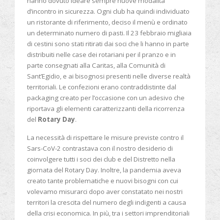
hanno dovuto ideare sempre nuove modalità
d’incontro in sicurezza. Ogni club ha quindi individuato
un ristorante di riferimento, deciso il menù e ordinato
un determinato numero di pasti. Il 23 febbraio migliaia
di cestini sono stati ritirati dai soci che li hanno in parte
distribuiti nelle case dei rotariani per il pranzo e in
parte consegnati alla Caritas, alla Comunità di
Sant’Egidio, e ai bisognosi presenti nelle diverse realtà
territoriali. Le confezioni erano contraddistinte dal
packaging creato per l’occasione con un adesivo che
riportava gli elementi caratterizzanti della ricorrenza
del
Rotary Day
.
La necessità di rispettare le misure previste contro il
Sars-CoV-2 contrastava con il nostro desiderio di
coinvolgere tutti i soci dei club e del Distretto nella
giornata del Rotary Day. Inoltre, la pandemia aveva
creato tante problematiche e nuovi bisogni con cui
volevamo misurarci dopo aver constatato nei nostri
territori la crescita del numero degli indigenti a causa
della crisi economica. In più, tra i settori imprenditoriali