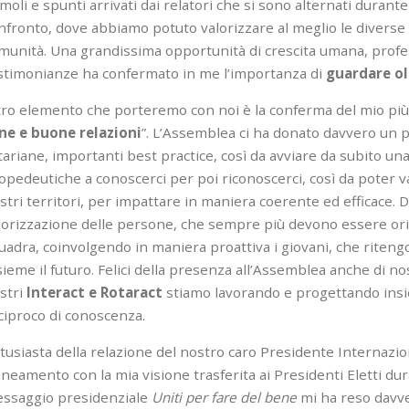
imoli e spunti arrivati dai relatori che si sono alternati durante 
nfronto, dove abbiamo potuto valorizzare al meglio le diverse a
munità. Una grandissima opportunità di crescita umana, profess
stimonianze ha confermato in me l’importanza di
guardare ol
tro elemento che porteremo con noi è la conferma del mio più 
ne e buone relazioni
”. L’Assemblea ci ha donato davvero un 
tariane, importanti best practice, così da avviare da subito una
opedeutiche a conoscerci per poi riconoscerci, così da poter va
stri territori, per impattare in maniera coerente ed efficace. D
lorizzazione delle persone, che sempre più devono essere orien
uadra, coinvolgendo in maniera proattiva i giovani, che riten
sieme il futuro. Felici della presenza all’Assemblea anche di nos
stri
Interact e Rotaract
stiamo lavorando e progettando insiem
ciproco di conoscenza.
tusiasta della relazione del nostro caro Presidente Internaziona
lineamento con la mia visione trasferita ai Presidenti Eletti du
ssaggio presidenziale
U
niti per fare del bene
mi ha reso davve