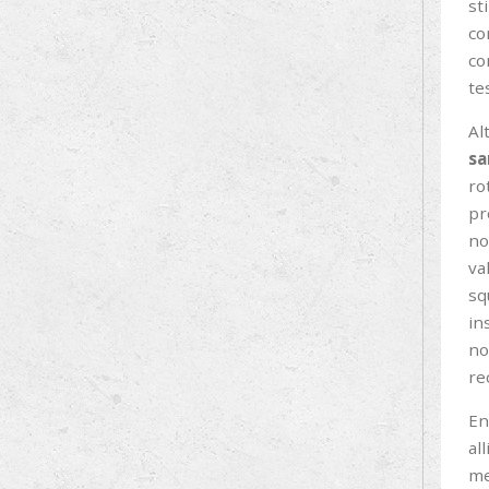
st
co
co
te
Al
sa
ro
pr
no
va
sq
in
no
re
En
al
me