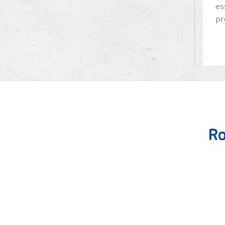
es
pr