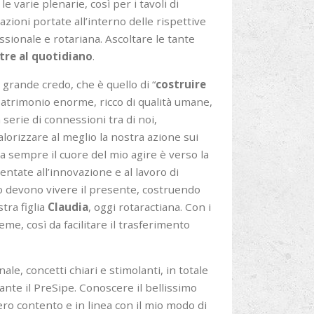
le varie plenarie, così per i tavoli di
zioni portate all’interno delle rispettive
ionale e rotariana. Ascoltare le tante
tre al quotidiano
.
grande credo, che è quello di “
costruire
patrimonio enorme, ricco di qualità umane,
 serie di connessioni tra di noi,
lorizzare al meglio la nostra azione sui
a sempre il cuore del mio agire è verso la
tate all’innovazione e al lavoro di
go devono vivere il presente, costruendo
tra figlia
Claudia
, oggi rotaractiana. Con i
e, così da facilitare il trasferimento
le, concetti chiari e stimolanti, in totale
rante il PreSipe. Conoscere il bellissimo
ro contento e in linea con il mio modo di