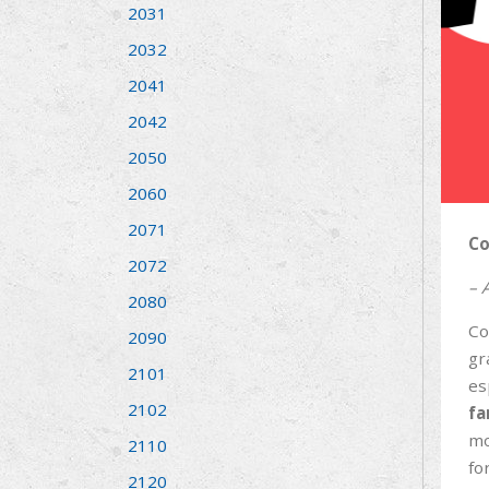
2031
2032
2041
2042
2050
2060
2071
Co
2072
– 
2080
Co
2090
gr
2101
es
2102
fa
mo
2110
fo
2120