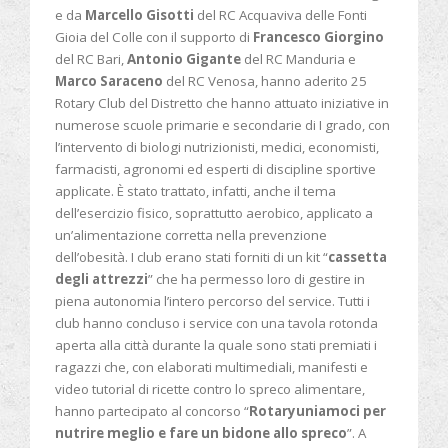
e da
Marcello Gisotti
del RC Acquaviva delle Fonti
Gioia del Colle con il supporto di
Francesco Giorgino
del RC Bari,
Antonio Gigante
del RC Manduria e
Marco Saraceno
del RC Venosa, hanno aderito 25
Rotary Club del Distretto che hanno attuato iniziative in
numerose scuole primarie e secondarie di I grado, con
l’intervento di biologi nutrizionisti, medici, economisti,
farmacisti, agronomi ed esperti di discipline sportive
applicate. È stato trattato, infatti, anche il tema
dell’esercizio fisico, soprattutto aerobico, applicato a
un’alimentazione corretta nella prevenzione
dell’obesità. I club erano stati forniti di un kit “
cassetta
degli attrezzi
” che ha permesso loro di gestire in
piena autonomia l’intero percorso del service. Tutti i
club hanno concluso i service con una tavola rotonda
aperta alla città durante la quale sono stati premiati i
ragazzi che, con elaborati multimediali, manifesti e
video tutorial di ricette contro lo spreco alimentare,
hanno partecipato al concorso “
Rotaryuniamoci per
nutrire meglio e fare un bidone allo spreco
”. A