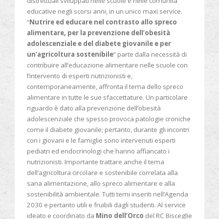
distrettuali sviluppati nelle scuole e nelle comunità
educative negli scorsi anni, in un unico maxi service.
“
Nutrire ed educare nel contrasto allo spreco
alimentare, per la prevenzione dell’obesità
adolescenziale e del diabete giovanile e per
un’agricoltura sostenibile
” parte dalla necessità di
contribuire all’educazione alimentare nelle scuole con
l’intervento di esperti nutrizionisti e,
contemporaneamente, affronta il tema dello spreco
alimentare in tutte le sue sfaccettature. Un particolare
riguardo è dato alla prevenzione dell’obesità
adolescenziale che spesso provoca patologie croniche
come il diabete giovanile; pertanto, durante gli incontri
con i giovani e le famiglie sono intervenuti esperti
pediatri ed endocrinologi che hanno affiancato i
nutrizionisti. Importante trattare anche il tema
dell’agricoltura circolare e sostenibile correlata alla
sana alimentazione, allo spreco alimentare e alla
sostenibilità ambientale. Tutti temi inseriti nell’Agenda
2030 e pertanto utili e fruibili dagli studenti. Al service
ideato e coordinato da
Mino dell’Orco
del RC Bisceglie