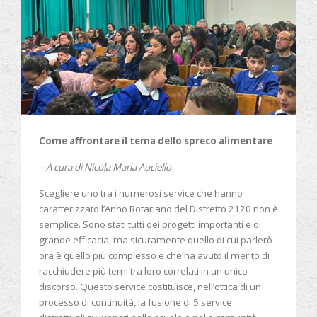
Come affrontare il tema dello spreco alimentare
– A
cura di Nicola Maria Auciello
Scegliere uno tra i numerosi service che hanno
caratterizzato l’Anno Rotariano del Distretto 2120 non è
semplice. Sono stati tutti dei progetti importanti e di
grande efficacia, ma sicuramente quello di cui parlerò
ora è quello più complesso e che ha avuto il merito di
racchiudere più temi tra loro correlati in un unico
discorso. Questo service costituisce, nell’ottica di un
processo di continuità, la fusione di 5 service