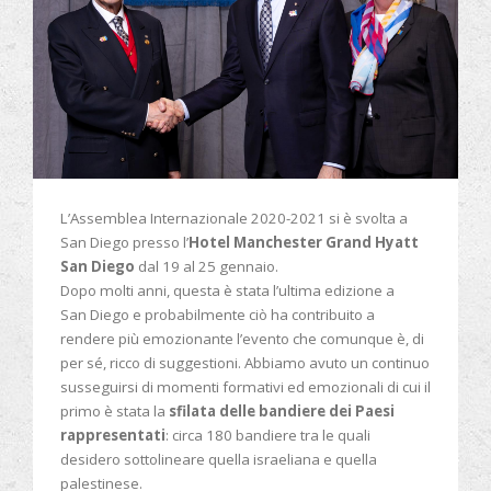
L’Assemblea Internazionale 2020-2021 si è svolta a
San Diego presso l’
Hotel Manchester Grand Hyatt
San Diego
dal 19 al 25 gennaio.
Dopo molti anni, questa è stata l’ultima edizione a
San Diego e probabilmente ciò ha contribuito a
rendere più emozionante l’evento che comunque è, di
per sé, ricco di suggestioni. Abbiamo avuto un continuo
susseguirsi di momenti formativi ed emozionali di cui il
primo è stata la
sfilata delle bandiere dei Paesi
rappresentati
: circa 180 bandiere tra le quali
desidero sottolineare quella israeliana e quella
palestinese.