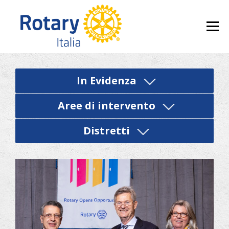
Skip to content
Menu
In Evidenza
Aree di intervento
Distretti