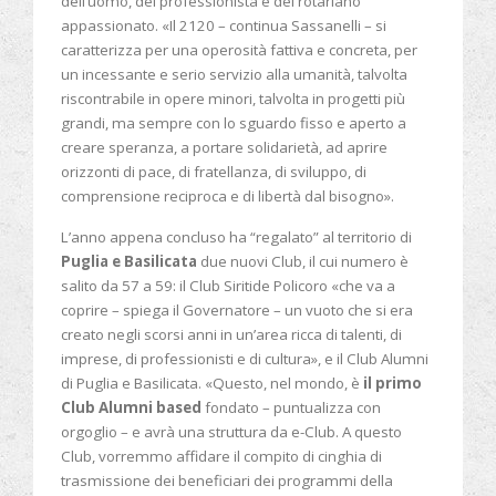
dell’uomo, del professionista e del rotariano
appassionato. «Il 2120 – continua Sassanelli – si
caratterizza per una operosità fattiva e concreta, per
un incessante e serio servizio alla umanità, talvolta
riscontrabile in opere minori, talvolta in progetti più
grandi, ma sempre con lo sguardo fisso e aperto a
creare speranza, a portare solidarietà, ad aprire
orizzonti di pace, di fratellanza, di sviluppo, di
comprensione reciproca e di libertà dal bisogno».
L’anno appena concluso ha “regalato” al territorio di
Puglia e Basilicata
due nuovi Club, il cui numero è
salito da 57 a 59: il Club Siritide Policoro «che va a
coprire – spiega il Governatore – un vuoto che si era
creato negli scorsi anni in un’area ricca di talenti, di
imprese, di professionisti e di cultura», e il Club Alumni
di Puglia e Basilicata. «Questo, nel mondo, è
il primo
Club Alumni based
fondato – puntualizza con
orgoglio – e avrà una struttura da e-Club. A questo
Club, vorremmo affidare il compito di cinghia di
trasmissione dei beneficiari dei programmi della