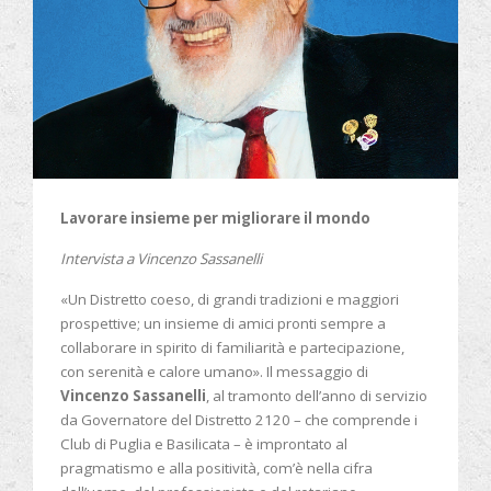
Lavorare insieme per migliorare il mondo
Intervista a Vincenzo Sassanelli
«Un Distretto coeso, di grandi tradizioni e maggiori
prospettive; un insieme di amici pronti sempre a
collaborare in spirito di familiarità e partecipazione,
con serenità e calore umano». Il messaggio di
Vincenzo Sassanelli
, al tramonto dell’anno di servizio
da Governatore del Distretto 2120 – che comprende i
Club di Puglia e Basilicata – è improntato al
pragmatismo e alla positività, com’è nella cifra