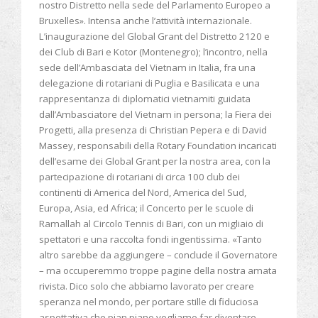
nostro Distretto nella sede del Parlamento Europeo a
Bruxelles». Intensa anche l’attività internazionale.
L’inaugurazione del Global Grant del Distretto 2120 e
dei Club di Bari e Kotor (Montenegro); l’incontro, nella
sede dell’Ambasciata del Vietnam in Italia, fra una
delegazione di rotariani di Puglia e Basilicata e una
rappresentanza di diplomatici vietnamiti guidata
dall’Ambasciatore del Vietnam in persona; la Fiera dei
Progetti, alla presenza di Christian Pepera e di David
Massey, responsabili della Rotary Foundation incaricati
dell’esame dei Global Grant per la nostra area, con la
partecipazione di rotariani di circa 100 club dei
continenti di America del Nord, America del Sud,
Europa, Asia, ed Africa; il Concerto per le scuole di
Ramallah al Circolo Tennis di Bari, con un migliaio di
spettatori e una raccolta fondi ingentissima. «Tanto
altro sarebbe da aggiungere – conclude il Governatore
– ma occuperemmo troppe pagine della nostra amata
rivista. Dico solo che abbiamo lavorato per creare
speranza nel mondo, per portare stille di fiduciosa
aspettativa che pian piano vogliamo far diventare