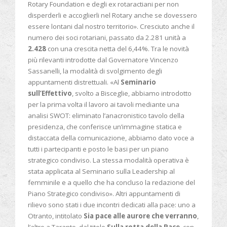
Rotary Foundation e degli ex rotaractiani per non
disperderli e accoglierli nel Rotary anche se dovessero
essere lontani dal nostro territorio». Cresciuto anche il
numero dei soci rotariani, passato da 2.281 unità a
2.428
con una crescita netta del 6,44%. Tra le novità
più rilevanti introdotte dal Governatore Vincenzo
Sassanelli, la modalità di svolgimento degli
appuntamenti distrettuali. «Al
Seminario
sull’Effettivo
, svolto a Bisceglie, abbiamo introdotto
per la prima volta il lavoro ai tavoli mediante una
analisi SWOT: eliminato l’anacronistico tavolo della
presidenza, che conferisce un’immagine statica e
distaccata della comunicazione, abbiamo dato voce a
tutti i partecipanti e posto le basi per un piano
strategico condiviso. La stessa modalità operativa è
stata applicata al Seminario sulla Leadership al
femminile e a quello che ha concluso la redazione del
Piano Strategico condiviso». Altri appuntamenti di
rilievo sono stati i due incontri dedicati alla pace: uno a
Otranto, intitolato
Sia pace alle aurore che verranno
,