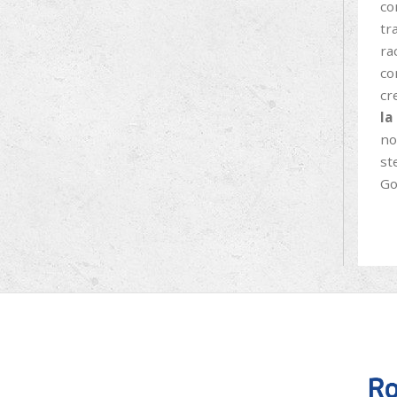
co
tr
ra
co
cr
la
no
st
Go