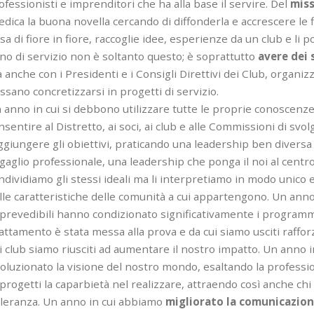
ofessionisti e imprenditori che ha alla base il servire. Del
miss
edica la buona novella cercando di diffonderla e accrescere le fi
sa di fiore in fiore, raccoglie idee, esperienze da un club e li 
no di servizio non è soltanto questo; è soprattutto
avere dei 
 anche con i Presidenti e i Consigli Direttivi dei Club, organizz
ssano concretizzarsi in progetti di servizio.
 anno in cui si debbono utilizzare tutte le proprie conoscenze
nsentire al Distretto, ai soci, ai club e alle Commissioni di sv
ggiungere gli obiettivi, praticando una leadership ben diversa 
gaglio professionale, una leadership che ponga il noi al centro
ndividiamo gli stessi ideali ma li interpretiamo in modo unico e
lle caratteristiche delle comunità a cui appartengono. Un anno i
prevedibili hanno condizionato significativamente i programmi,
attamento è stata messa alla prova e da cui siamo usciti raffor
i club siamo riusciti ad aumentare il nostro impatto. Un anno 
voluzionato la visione del nostro mondo, esaltando la profession
 progetti la caparbietà nel realizzare, attraendo così anche chi
lleranza. Un anno in cui abbiamo
migliorato la comunicazio