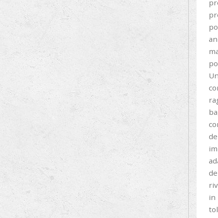
pr
pr
po
an
ma
po
Un
co
ra
ba
co
de
im
ad
de
ri
in
to