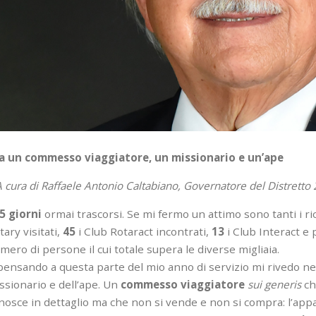
a un commesso viaggiatore, un missionario e un’ape
A
cura
di
Raffaele Antonio Caltabiano, Governatore del Distretto
5 giorni
ormai trascorsi. Se mi fermo un attimo sono tanti i ric
tary visitati,
45
i Club Rotaract incontrati,
13
i Club Interact e p
mero di persone il cui totale supera le diverse migliaia.
pensando a questa parte del mio anno di servizio mi rivedo ne
ssionario e dell’ape. Un
commesso viaggiatore
sui generis
ch
nosce in dettaglio ma che non si vende e non si compra: l’app