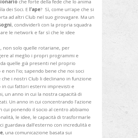
ionario
che forte della fede che lo anima
la dei Soci. E
l’ape
? Sì, come un’ape che si
porta ad altri Club nel suo girovagare. Ma un
sogni
, condividerli con la propria squadra
are le network e far sì che le idee
, non solo quelle rotariane, per
olgere al meglio i propri programmi e
da quelle già presenti nel proprio
 e non l’io; sapendo bene che noi soci
 che i nostri Club li declinano in funzione
n cui fattori esterni imprevisti e
 un anno in cui la nostra capacità di
zati. Un anno in cui concentrando l’azione
in cui ponendo il socio al centro abbiamo
alità, le idee, le capacità di trasformarle
 ci guardava dall’esterno con incredulità e
ne
, una comunicazione basata sui