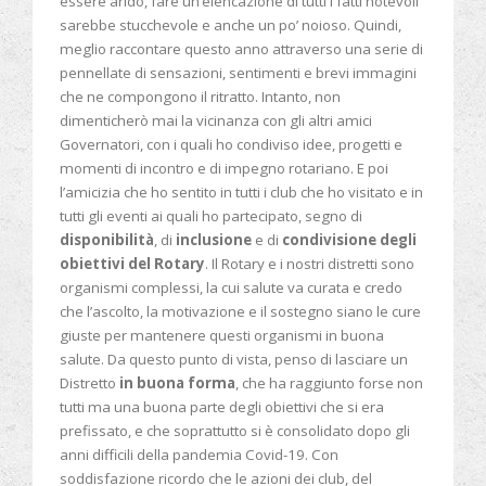
essere arido, fare un’elencazione di tutti i fatti notevoli
sarebbe stucchevole e anche un po’ noioso. Quindi,
meglio raccontare questo anno attraverso una serie di
pennellate di sensazioni, sentimenti e brevi immagini
che ne compongono il ritratto. Intanto, non
dimenticherò mai la vicinanza con gli altri amici
Governatori, con i quali ho condiviso idee, progetti e
momenti di incontro e di impegno rotariano. E poi
l’amicizia che ho sentito in tutti i club che ho visitato e in
tutti gli eventi ai quali ho partecipato, segno di
disponibilità
, di
inclusione
e di
condivisione degli
obiettivi del Rotary
. Il Rotary e i nostri distretti sono
organismi complessi, la cui salute va curata e credo
che l’ascolto, la motivazione e il sostegno siano le cure
giuste per mantenere questi organismi in buona
salute. Da questo punto di vista, penso di lasciare un
Distretto
in buona forma
, che ha raggiunto forse non
tutti ma una buona parte degli obiettivi che si era
prefissato, e che soprattutto si è consolidato dopo gli
anni difficili della pandemia Covid-19. Con
soddisfazione ricordo che le azioni dei club, del