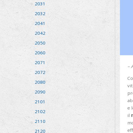
2031
2032
2041
2042
2050
2060
2071
– 
2072
Co
2080
vi
2090
pr
ab
2101
e 
2102
il
2110
mo
ef
2120