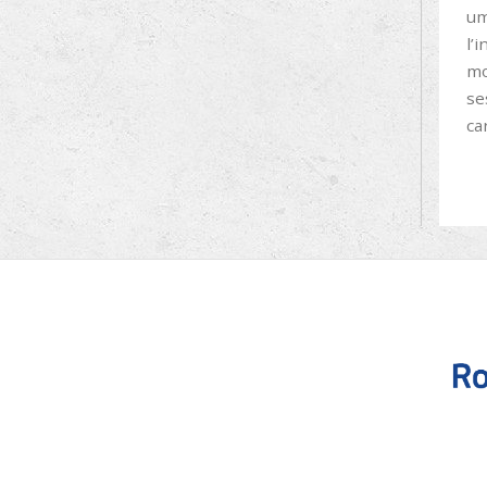
um
l’
mo
se
ca