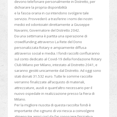
devono telefonare personalmente in Distretto, per
dichiarare la propria disponibilità
e la fascia oraria in cui intendono svolgere tale
servizio. Provvederò a trasferire i nomi dei nostri
medici ed odontoiatri direttamente a Giuseppe
Navarini, Governatore del Distretto 2042.
Da una settimana è partita una operazione di
crowdfunding attraverso La Rete del Dono
personalizzata Rotary e ampiamente diffusa
attraverso social e media. I fondi raccolti confluiranno
sul conto dedicato al Covid-19 della Fondazione Rotary
Club Milano per Milano, intestato al Distretto 2041, e
saranno gestiti unicamente dal Distretto. Ad oggi sono
stati donati 31.532 euro. Tutte le somme raccolte
verranno finalizzate all’acquisto di materiali,
attrezzature, ausili e quant’altro necessario per il
nuovo ospedale in realizzazione presso la Fiera di
Milano.
Per la migliore riuscita di questa raccolta fondi è
importante che ognuno di voi riesca a coinvolgere
almeno tre amici così da far conoscere l’iniziativa